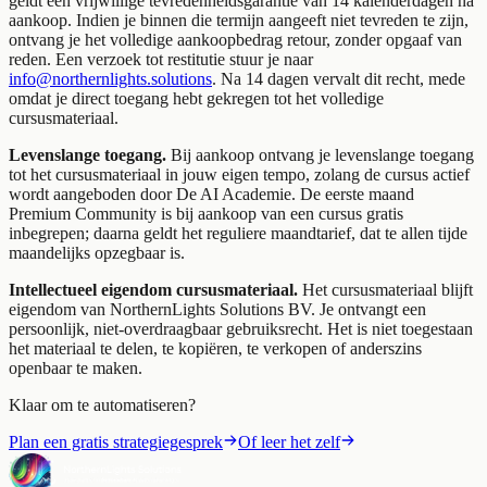
geldt een vrijwillige tevredenheidsgarantie van 14 kalenderdagen na
aankoop. Indien je binnen die termijn aangeeft niet tevreden te zijn,
ontvang je het volledige aankoopbedrag retour, zonder opgaaf van
reden. Een verzoek tot restitutie stuur je naar
info@northernlights.solutions
. Na 14 dagen vervalt dit recht, mede
omdat je direct toegang hebt gekregen tot het volledige
cursusmateriaal.
Levenslange toegang.
Bij aankoop ontvang je levenslange toegang
tot het cursusmateriaal in jouw eigen tempo, zolang de cursus actief
wordt aangeboden door De AI Academie. De eerste maand
Premium Community is bij aankoop van een cursus gratis
inbegrepen; daarna geldt het reguliere maandtarief, dat te allen tijde
maandelijks opzegbaar is.
Intellectueel eigendom cursusmateriaal.
Het cursusmateriaal blijft
eigendom van NorthernLights Solutions BV. Je ontvangt een
persoonlijk, niet-overdraagbaar gebruiksrecht. Het is niet toegestaan
het materiaal te delen, te kopiëren, te verkopen of anderszins
openbaar te maken.
Klaar om te automatiseren?
Plan een gratis strategiegesprek
Of leer het zelf